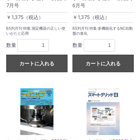
7月号
6月号
￥1,375（税込）
￥1,375（税込）
B5判月刊 特集:測定機器の正しい使
B5判月刊 特集:多機能化するNC自動
いかたと応用
盤の進化
数量
数量
カートに入れる
カートに入れる