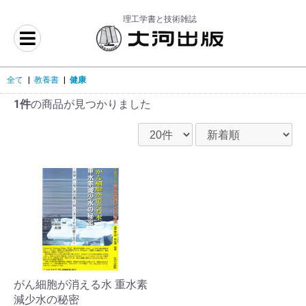
理工学書と技術雑誌
全て
|
教養書
|
健康
1件
の商品が見つかりました
がん細胞が消える水 重水素
減少水の秘密