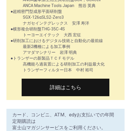
ANCA Machine Tools Japan 熊谷 英典
●超精密門型成形平面研削盤
SGX-126αSLS2-Zero3
ナガセインテグレックス 安澤 寿洋
●横形複合研削盤THG-35C-4S
トーヨーエイテック 大西 宏征
●研削加工におけるデジタル技術と自動化の最前線
最新2機種による加工事例
アマダマシナリー 岩澤 明典
●トランザーの新製品ＴＣＦモデル
高機能ろ過装置による研削加工の利益最大化
詳細はこちら
カード、コンビニ、ATM、edyお支払いでの年間
定期購読は
富士山マガジンサービスをご利用ください。