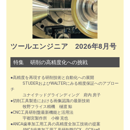
ツールエンジニア 2026年8月号
特集 研削の高精度化への挑戦
●高精度を再現する研削技術と自動化への展開
STUDERおよびWALTERにみる精度保証へのアプロー
チ
ユナイテッドグラインディング 府内 房子
●切削工具製造における画像認識の最新技術
牧野フライス精機 樋渡 鯨
●CNC工具研削盤最新機能と活用法
宇都宮製作所 小柳 克也
●ANCA歯車加工用工具の高精度全加工技術の提案
ANCA歯車加工用工具研削盤GCX，GCXcell