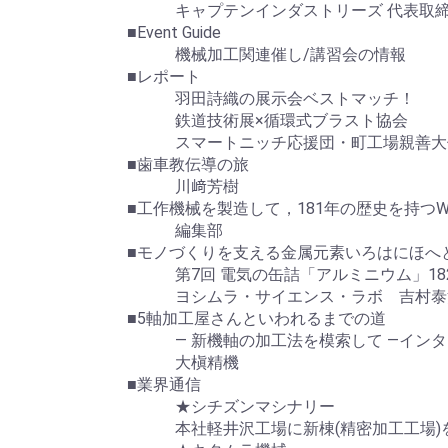
キャプテンインダストリーズ 代表取締役
■Event Guide
機械加工関連催し/講習会の情報
■レポート
羽田詩織の展示会ベストマッチ！
鉄道技術展×循環式ブラスト協会
スマートニッチ応援団・町工場親善大
■歯車教伝導の旅
川﨑芳樹
■工作機械を製造して，181年の歴史を持つWaldr
編集部
■モノづくりを支える金属元素いろはにほへ
第7回 電気の缶詰「アルミニウム」1825年 
ヨシムラ・サイエンス・ラボ 吉村泰
■5軸加工屋さんといわれるまでの道
― 新機軸の加工法を模索して ―インタビ
大槇精機
■業界通信
★シチズンマシナリー
本社軽井沢工場に新棟(精密加工工場)