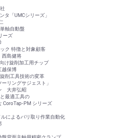
ン社
タ「UMCシリーズ」
仁
な単軸自動盤
リーズ
希
ック 特徴と対象顧客
西島健将
系ワーク向け旋削加工用チップ
越保博
す旋削工具技術の変革
ーリングサジェスト」
 大井弘昭
化と最適工具の
oTap-PM シリーズ
ンドルによるバリ取り作業自動化
郎
背面主軸用精密クランプ