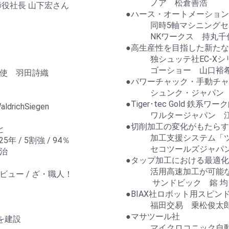
ノア 松倉善浩
社長 山下宏さん
●ハース・オートメーショ
同時5軸マシニングセン
NKワークス 持丸千
●高生産性を目指した新た
独シュッテ社EC-Xシ
ゴーショー 山口裕
使 羽田詩織
●パワーチャック・手動チャ
シュンク・ジャパン 
●Tiger･tec Gold 鉄
ichSiegen
ワルタージャパン 江
●切削加工の変化がもたら
と
加工支援システム「ツ
/ 5割強 / 94％
セコツールズジャパン
治
●タップ加工における最適
活用高速加工が可能な Cor
ュー / ざ・職人！
サンドビック 鎔 均
●BIAX社ロボット用スピ
福田交易 乗松俊太
●マサツール社
を建設
マイクロコニック自動盤