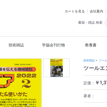
カートを見る
会社案内
書籍・雑誌 検索
技術雑誌
学協会刊行物
教養書
定期購読
ツールエンジニア
スマートグリッド
国立環境研究所
材料技術教育研究会
日本熱処理技術協会
日本工作機械工業会
精密工学会
砥粒加工学会
スマートグリッド編集委員会
ショットピーニング技術協会
技術の歴史
ホビー
健康
一般
技術雑誌
>
ツー
ツールエン
￥1,3
定価：
著者：