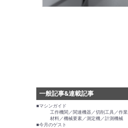
一般記事&連載記事
■マシンガイド
工作機関／関連機器／切削工具／作業
材料／機械要素／測定機／計測機械
■今月のゲスト