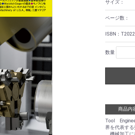
サイズ：
ページ数：
ISBN：T2022
数量
商品内
Tool Eng
界を代表する
機械加工に