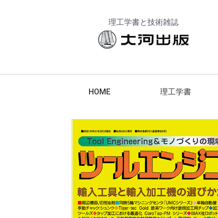
理工学書と技術雑誌
HOME
理工学書
工作機械
工具
エレクトロニクス
金属材料
脱炭素化
航空宇宙技術
でか版技能ブックス
技能ブックス
テクニカブックス
コンピュータ
機械要素
建築設計
機械設計
計測技術
機械加工
切削加工
電気・電子
スマートグリッド
スマートコミュニティ
電力
エネルギーマネジメント
その他