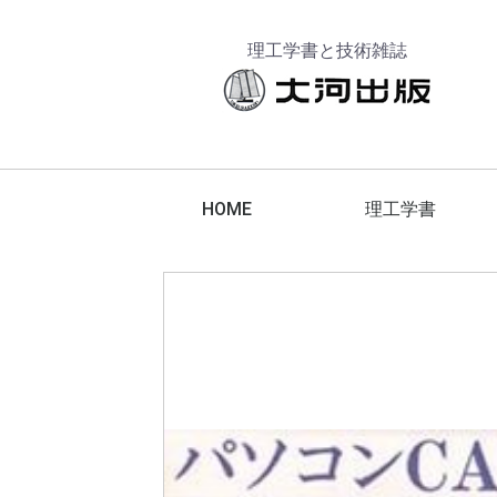
理工学書と技術雑誌
HOME
理工学書
工作機械
工具
エレクトロニクス
金属材料
脱炭素化
航空宇宙技術
でか版技能ブックス
技能ブックス
テクニカブックス
コンピュータ
機械要素
建築設計
機械設計
計測技術
機械加工
切削加工
電気・電子
スマートグリッド
スマートコミュニティ
電力
エネルギーマネジメント
その他