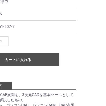
変形判
6
1-507-7
カートに入れる
容
CAE展開を、3次元CADを基本ツールとして
解説したもの。
ら、パソコンCAD、パソコンCAM、CAE:有限