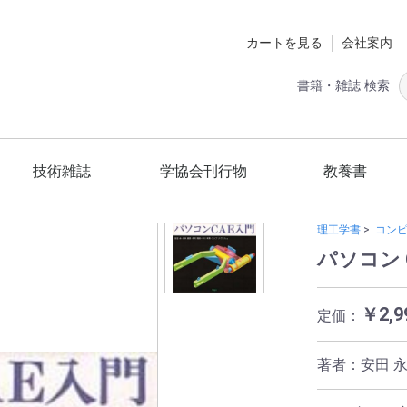
カートを見る
会社案内
書籍・雑誌 検索
技術雑誌
学協会刊行物
教養書
定期購読
ツールエンジニア
スマートグリッド
国立環境研究所
材料技術教育研究会
日本熱処理技術協会
日本工作機械工業会
精密工学会
砥粒加工学会
スマートグリッド編集委員会
ショットピーニング技術協会
技術の歴史
ホビー
健康
一般
理工学書
>
コン
パソコン 
￥2,9
定価：
著者：安田 