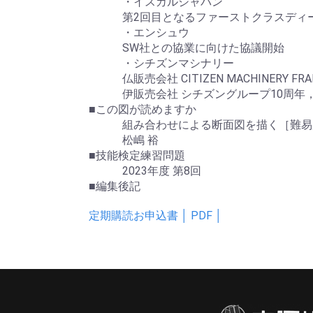
・イスカルジャパン
第2回目となるファーストクラスディー
・エンシュウ
SW社との協業に向けた協議開始
・シチズンマシナリー
仏販売会社 CITIZEN MACHINERY FR
伊販売会社 シチズングループ10周年，
■この図が読めますか
組み合わせによる断面図を描く［難易
松嶋 裕
■技能検定練習問題
2023年度 第8回
■編集後記
定期購読お申込書 │ PDF │