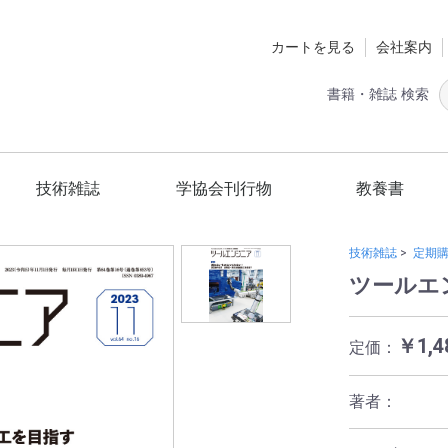
カートを見る
会社案内
書籍・雑誌 検索
技術雑誌
学協会刊行物
教養書
定期購読
ツールエンジニア
スマートグリッド
国立環境研究所
材料技術教育研究会
日本熱処理技術協会
日本工作機械工業会
精密工学会
砥粒加工学会
スマートグリッド編集委員会
ショットピーニング技術協会
技術の歴史
ホビー
健康
一般
技術雑誌
>
定期
ツールエン
￥1,4
定価：
著者：