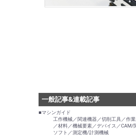
一般記事&連載記事
■マシンガイド
工作機械／関連機器／切削工具／作業
／材料／機械要素／デバイス／CAM/関
ソフト／測定機/計測機械