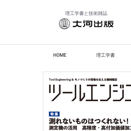
理工学書と技術雑誌
HOME
理工学書
工作機械
工具
エレクトロニクス
金属材料
脱炭素化
航空宇宙技術
でか版技能ブックス
技能ブックス
テクニカブックス
コンピュータ
機械要素
建築設計
機械設計
計測技術
機械加工
切削加工
電気・電子
スマートグリッド
スマートコミュニティ
電力
エネルギーマネジメント
その他