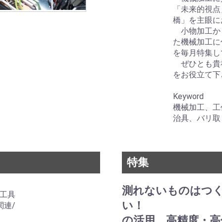
「未来的視点
橋」を主眼に
小物加工か
た機械加工に
を毎月特集し
ぜひとも貴
をお役立て下
Keyword
機械加工、工
治具、バリ取り
特集
測れないものはつ
工具
い！
連/
の活用 高精度・高