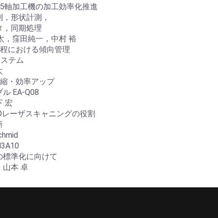
5軸加工機の加工効率化推進
，形状計測，
，同期処理
，窪田純一，中村 裕
工程における傾向管理
システム
太
短縮・効率アップ
EA-Q08
 宏
Dレーザスキャニングの役割
新
hmid
3A10
標準化に向けて
山本 卓