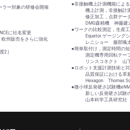
●非接触機上計測機能による
ラー対象の研修会開催
機上計測，非接触計測
修正加工，点群データ
DMG森精機 神藤建太
●ワークの比較測定，生産
ANCEに社名変更
Equator ゲージング
欧州販売をさらに強化
レニショー 服部颯
●簡単取付け，測定時間の
度2］
測定機専用回転テーブル 
リンスコネクト 山下
●ロボット支援計測技術と3
品質保証における革
Hexagon Thomas Sc
●微小球反発硬さ試験機eNM
新しい反発硬さ試験の
山本科学工具研究社 