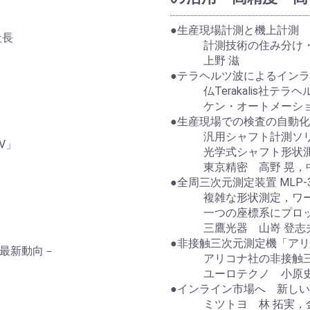
●生産現場計測と機上計測
社長
計測技術の住み分け・
上野 滋
●テラヘルツ波によるイン
仏Terakalis社テラヘ
ケン・オートメーション
●生産現場での検査の自動
汎用シャフト計測ソリ
V」
光学式シャフト形状測定機S
東京精密 高野 晃，
●全周三次元測定装置 MLP-
複雑な形状測定，ワーク
一つの座標系にプロ
三鷹光器 山嵜 登志
●非接触三次元測定機「アリ
最新動向－
アリコナ社の非接触三次
ユーロテクノ 小原
●インライン市場へ 新しい
ミツトヨ 林 拓実，金