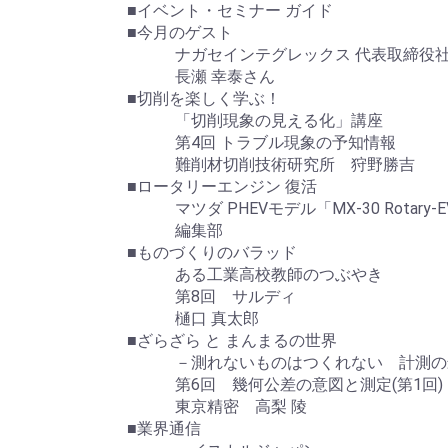
■イベント・セミナー ガイド
■今月のゲスト
ナガセインテグレックス 代表取締役
長瀬 幸泰さん
■切削を楽しく学ぶ！
「切削現象の見える化」講座
第4回 トラブル現象の予知情報
難削材切削技術研究所 狩野勝吉
■ロータリーエンジン 復活
マツダ PHEVモデル「MX-30 Rotary-E
編集部
■ものづくりのバラッド
ある工業高校教師のつぶやき
第8回 サルディ
樋口 真太郎
■ざらざら と まんまるの世界
－測れないものはつくれない 計測の
第6回 幾何公差の意図と測定(第1回)
東京精密 高梨 陵
■業界通信