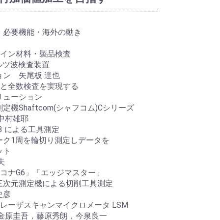
必要機能・海外の動き
ライン材料・製品検査
ルツ波検査装置
 矢尾板 達也
化と全数検査を実現する
ューション
haftcom(シャフコム)Cシリーズ
中村雄耶
3 による工具測定
1周を輪切り測定しデータを
ット
夫
コナG6」「エッジマスター」
元測定機による切削工具測定
史彦
レーザスキャンマイクロメータ LSM
原圭吾，藤原秀朗，今泉良一