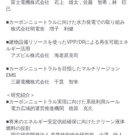
富士電機株式会社 石上 雄太，佐藤 智希，林 巨
己
■カーボンニュートラルに向けた水力発電での取り組み
株式会社明電舎 増子 利健
■建物設備リソースを使ったVPP/DRによる再生可能エネ
ルギー活用
アズビル株式会社 海老原克司
■カーボンニュートラルを目指したマルチリージョン
EMS
三菱電機株式会社 千貫 智幸
＜研究紹介＞
■カーボンニュートラル実現に向けた系統利用ルール
電力広域的運営推進機関 徳原 克久
■将来のエネルギー安定供給確保に向けたクリーン液体
燃料の役割
国立研究開発法人 産業技術総合研究所 小澤 暁人