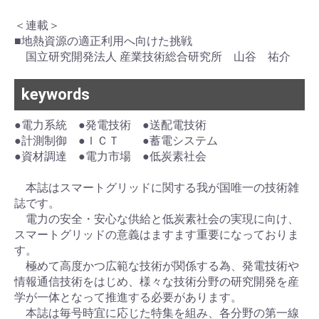
＜連載＞
■地熱資源の適正利用へ向けた挑戦
国立研究開発法人 産業技術総合研究所 山谷 祐介
keywords
●電力系統 ●発電技術 ●送配電技術
●計測制御 ●ＩＣＴ ●蓄電システム
●資材調達 ●電力市場 ●低炭素社会
本誌はスマートグリッドに関する我が国唯一の技術雑
誌です。
電力の安全・安心な供給と低炭素社会の実現に向け、
スマートグリッドの意義はますます重要になっておりま
す。
極めて高度かつ広範な技術が関係する為、発電技術や
情報通信技術をはじめ、様々な技術分野の研究開発を産
学が一体となって推進する必要があります。
本誌は毎号時宜に応じた特集を組み、各分野の第一線