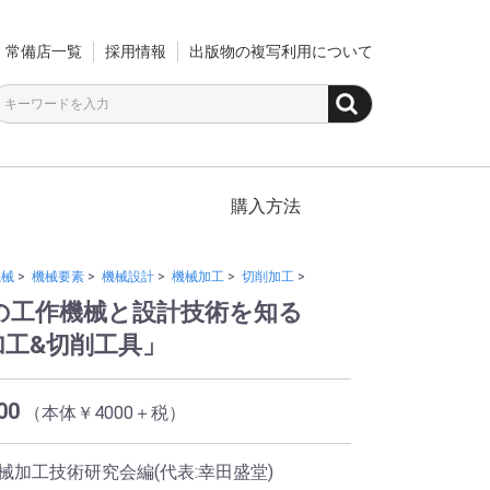
常備店一覧
採用情報
出版物の複写利用について
購入方法
機械
>
機械要素
>
機械設計
>
機械加工
>
切削加工
>
紀の工作機械と設計技術を知る
加工&切削工具」
00
（本体￥4000＋税）
械加工技術研究会編(代表:幸田盛堂)