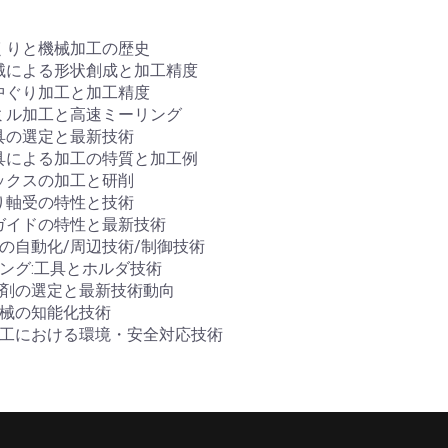
くりと機械加工の歴史
械による形状創成と加工精度
中ぐり加工と加工精度
ミル加工と高速ミーリング
具の選定と最新技術
具による加工の特質と加工例
ックスの加工と研削
り軸受の特性と技術
ガイドの特性と最新技術
機の自動化/周辺技術/制御技術
リング:工具とホルダ技術
油剤の選定と最新技術動向
機械の知能化技術
加工における環境・安全対応技術