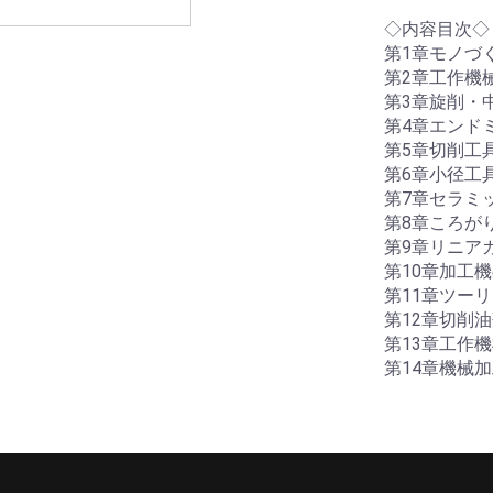
◇内容目次◇
第1章モノづ
第2章工作機
第3章旋削・
第4章エンド
第5章切削工
第6章小径工
第7章セラミ
第8章ころが
第9章リニア
第10章加工
第11章ツー
第12章切削
第13章工作
第14章機械