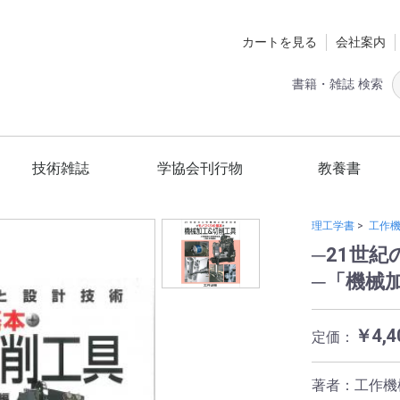
カートを見る
会社案内
書籍・雑誌 検索
技術雑誌
学協会刊行物
教養書
定期購読
ツールエンジニア
スマートグリッド
国立環境研究所
材料技術教育研究会
日本熱処理技術協会
日本工作機械工業会
精密工学会
砥粒加工学会
スマートグリッド編集委員会
ショットピーニング技術協会
技術の歴史
ホビー
健康
一般
理工学書
>
工作
─21世
─「機械
￥4,4
定価：
著者：工作機