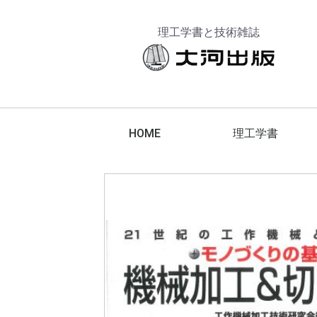
理工学書と技術雑誌
HOME
理工学書
工作機械
工具
エレクトロニクス
金属材料
脱炭素化
航空宇宙技術
でか版技能ブックス
技能ブックス
テクニカブックス
コンピュータ
機械要素
建築設計
機械設計
計測技術
機械加工
切削加工
電気・電子
スマートグリッド
スマートコミュニティ
電力
エネルギーマネジメント
その他