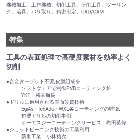
機械加工、工作機械、切削工具、研削工具、ツーリン
グ、治具、バリ取り、精密測定、CAD/CAM
特集
工具の表面処理で高硬度素材を効率よく
切削
●合金ターゲット不要,皮膜組成を
ソフトウェアで制御PVDコーティング炉
YKT 梅園航樹
●ドリルに適用される表面改質技術
EgiAs・IchAda・WXL各コーティングの特徴,
超硬ドリルの切削事例
オーエスジーコーティングサービス 権田英修
●ショットピーニング技術の工業利用
新東工業 小林祐次