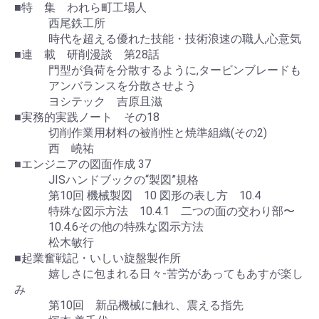
■特 集 われら町工場人
西尾鉄工所
時代を超える優れた技能・技術浪速の職人,心意気
■連 載 研削漫談 第28話
門型が負荷を分散するように,タービンブレードも
アンバランスを分散させよう
ヨシテック 吉原且滋
■実務的実践ノート その18
切削作業用材料の被削性と焼準組織(その2)
西 嶢祐
■エンジニアの図面作成 37
JISハンドブックの“製図”規格
第10回 機械製図 10 図形の表し方 10.4
特殊な図示方法 10.4.1 二つの面の交わり部〜
10.4.6その他の特殊な図示方法
松木敏行
■起業奮戦記・いしい旋盤製作所
嬉しさに包まれる日々-苦労があってもあすが楽し
み
第10回 新品機械に触れ、震える指先