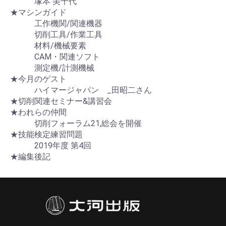
塚本 美千代
★マシンガイド
工作機関/関連機器
切削工具/作業工具
材料/機械要素
CAM・関連ソフト
測定機/計測機械
★今月のゲスト
ハイマージャパン _田昭二さん
★切削関連セミナー&講習会
★われらの仲間
切削フォーラム21,総会を開催
★技能検定練習問題
2019年度 第4回
★編集後記