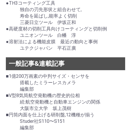
●TH3コーティング工具
独自の刃先形状と組合わせて,
寿命を延ばし,能率よく切削
三菱日立ツール 伊坂正和
●高硬度材の切削工具向けコーティングと切削例
ユニオンツール 白幡 淳
●溶射法による機能皮膜 最近の動向と事例
ユテクジャパン 平石正廣
一般記事&連載記事
■1億200万画素の中判サイズ・センサを
搭載したミラーレスカメラ
編集部
■V型8気筒航空発動機の歴史的位相
続:航空発動機と自動車エンジンの関係
大阪市立大学 坂上茂樹
■円筒内面を仕上げる研削盤,12機種が揃う
Studer社S110〜S151
編集部