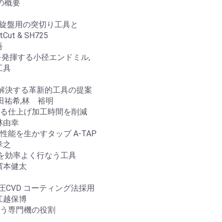
 の概要
型旋盤用の突切り工具と
t & SH725
吾
を発揮する小径エンドミル,
工具
解決する革新的工具の提案
祐希,林 裕明
よる仕上げ加工時間を削減
由幸
能を生かすタップ A-TAP
孝之
削を効率よく行なう工具
本健太
超低圧CVD コーティング法採用
越保博
いう専門機の役割