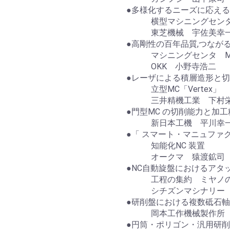
●多様化するニーズに応える
横型マシニングセンタ B
東芝機械 宇佐美幸
●高剛性の百年品質,つなが
マシニングセンタ MCH6300
OKK 小野寺浩二
●レーザによる積層造形と
立型MC「Vertex」
三井精機工業 下村
●門型MC の切削能力と加工
新日本工機 平川幸
●「 スマート・マニュファ
知能化NC 装置
オークマ 猿渡鉱司
●NC自動旋盤におけるアタ
工程の集約 ミヤノの自
シチズンマシナリー 
●研削盤における複数砥石
岡本工作機械製作所 
●円筒・ポリゴン・汎用研