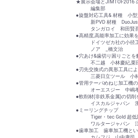
★展示会場とJIMTOF2016
編集部
●旋盤対応工具& 材種 小
新PVD 材種 DuoJustCu
タンガロイ 和田賢
●高精度,高能率加工に効果
ドイツゼカ社の小径
ノア _橋文治
●穴あけ&歯切り困りごとを
不二越 小林慶紀,栗田
●刃先交換式の異形工具に
三菱日立ツール 小林
●管用テーパめねじ加工機の性
オーエスジー 中嶋
●軟削材(非鉄系金属)の切
イスカルジャパン 濱
●ミーリングチップ
Tiger・tec Gold 
ワルタージャパン 江
●歯車加工 歯車加工機と
カシフジ 山中康司