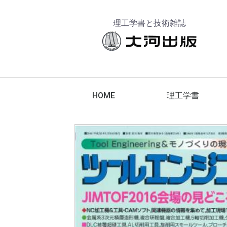
理工学書と技術雑誌
HOME
理工学書
工作機械
工具
エレクトロニクス
金属材料
脱炭素化
航空宇宙技術
でか版技能ブックス
技能ブックス
テクニカブックス
コンピュータ
機械要素
建築設計
機械設計
計測技術
機械加工
切削加工
電気・電子
スマートグリッド
スマートコミュニティ
電力
エネルギーマネジメント
その他