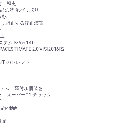
上和史
品の洗浄,バリ取り
豊彰
し,補正する較正装置
三
加工
 K-Ver14.0,
MATE 2.0,VISI2016R2
UT のトレンド
ステム 高付加価値を
スーパーG1 チャック
郎
製品化動向
製品