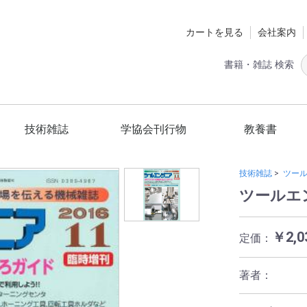
カートを見る
会社案内
書籍・雑誌 検索
技術雑誌
学協会刊行物
教養書
定期購読
ツールエンジニア
スマートグリッド
国立環境研究所
材料技術教育研究会
日本熱処理技術協会
日本工作機械工業会
精密工学会
砥粒加工学会
スマートグリッド編集委員会
ショットピーニング技術協会
技術の歴史
ホビー
健康
一般
技術雑誌
>
ツー
ツールエ
￥2,0
定価：
著者：