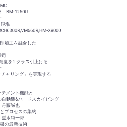
MC
M-1250U
一
る現場
R,VM660R,HM-X8000
切削加工を融合した
栄司
精度を1 クラス引上げる
一
クチャリング」を実現する
ッチメント機能と
動盤&ハードスカイビング
丹藤誠也
軸とプロセスの集約
重水純一郎
削盤の最新技術