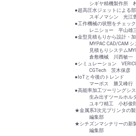
シギヤ精機製作所 村
●超高圧水ジェットによる部
スギノマシン 光江
●工作機械の状態をチェック
レニショー 平山雄
●金型見積もりから設計・
MYPAC CAD/CAM システム
見積もりシステムMYPACESTI
倉敷機械 川西敏一
●シミュレーション VERIC
CGTech 茨木保彦
●IoTと今後のトレンド
マーポス 勝又峰行
●高能率加工ツーリングシ
生み出すツールホルダ 
ユキワ精工 小杉俊
★金属系3次元プリンタの
編集部
★シチズンマシナリーの新
編集部